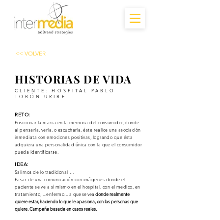
<< VOLVER
HISTORIAS DE VIDA
CLIENTE: HOSPITAL PABLO
TOBÓN URIBE.
RETO:
Posicionar la marca en la memoria del consumidor, donde
al pensarla, verla, o escucharla, éste realice una asociación
inmediata con emociones positivas, logrando que ésta
adquiera una personalidad única con la que el consumidor
pueda identificarse.
IDEA:
Salirnos de lo tradicional….
Pasar de
una comunicación con imágenes donde el
paciente se ve a sí mismo en el hospital, con el medico, en
tratamiento, ...enfermo... a
que se vea
donde realmente
quiere estar, haciendo lo que le apasiona, con las personas que
quiere. Campaña basada en casos reales.